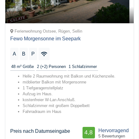
Ferienwohnung Ostsee, Rügen, Sellin
Fewo Morgensonne im Seepark
A
B
P
48 m²
Größe
2 (+2)
Personen
1
Schlafzimmer
Helle 2 Raumwohnung mit Balkon und Küchenzeile.
möblierter Balkon mit Morgensonne
1 Tiefgaragenstellplatz
Aufzug im Haus.
kostenfreier W-Lan Anschluß.
Schlafzimmer mit großem Doppelbett
Fahrradraum im Haus
Hervorragend
Preis nach Datumseingabe
4,8
5 Bewertungen