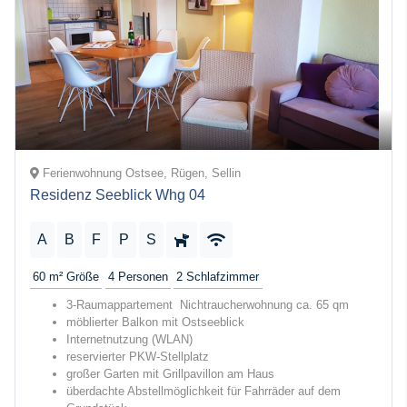
Ferienwohnung Ostsee, Rügen, Sellin
Residenz Seeblick Whg 04
A
B
F
P
S
60 m²
Größe
4
Personen
2
Schlafzimmer
3-Raumappartement Nichtraucherwohnung ca. 65 qm
möblierter Balkon mit Ostseeblick
Internetnutzung (WLAN)
reservierter PKW-Stellplatz
großer Garten mit Grillpavillon am Haus
überdachte Abstellmöglichkeit für Fahrräder auf dem