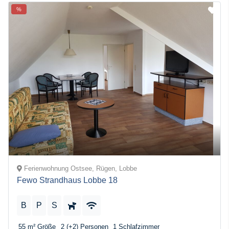
%
Ferienwohnung Ostsee, Rügen, Lobbe
Fewo Strandhaus Lobbe 18
B
P
S
55 m²
Größe
2 (+2)
Personen
1
Schlafzimmer