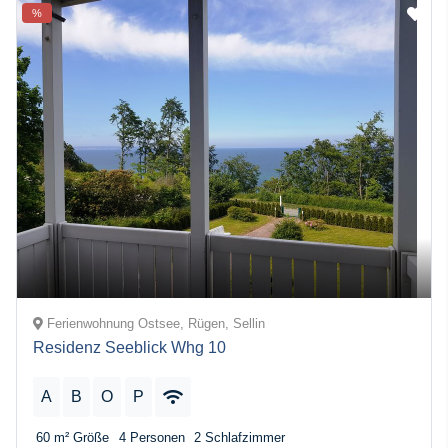
%
Ferienwohnung Ostsee, Rügen, Sellin
Residenz Seeblick Whg 10
A
B
O
P
60 m²
Größe
4
Personen
2
Schlafzimmer