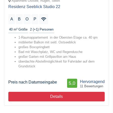
Apartment Ostsee, Rügen, Sellin
Residenz Seeblick Studio 22
A
B
O
P
40 m²
Größe
2 (+1)
Personen
1-Raumappartement in der Obersten Etage ca. 40 qm
möblierter Balkon mit seitl. Ostseeblick
großes Boxspringbett
Bad mit Waschplatz, WC und Regendusche
großer Garten mit Grillpavillon am Haus
überdachte Abstellmöglichkeit für Fahrräder auf dem
Grundstück
Hervorragend
Preis nach Datumseingabe
5,0
11 Bewertungen
Details