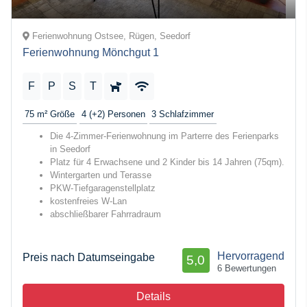
Ferienwohnung Ostsee, Rügen, Seedorf
Ferienwohnung Mönchgut 1
F
P
S
T
75 m²
Größe
4 (+2)
Personen
3
Schlafzimmer
Die 4-Zimmer-Ferienwohnung im Parterre des Ferienparks
in Seedorf
Platz für 4 Erwachsene und 2 Kinder bis 14 Jahren (75qm).
Wintergarten und Terasse
PKW-Tiefgaragenstellplatz
kostenfreies W-Lan
abschließbarer Fahrradraum
Hervorragend
Preis nach Datumseingabe
5,0
6 Bewertungen
Details