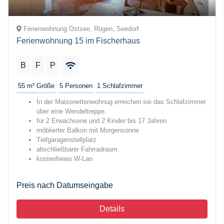
Ferienwohnung Ostsee, Rügen, Seedorf
Ferienwohnung 15 im Fischerhaus
B
F
P
55 m²
Größe
5
Personen
1
Schlafzimmer
In der Maisonettenwohnug erreichen sie das Schlafzimmer
über eine Wendeltreppe.
für 2 Erwachsene und 2 Kinder bis 17 Jahren
möblierter Balkon mit Morgensonne
Tiefgaragenstellplatz
abschließbarer Fahrradraum
kostenfreies W-Lan
Preis nach Datumseingabe
Details