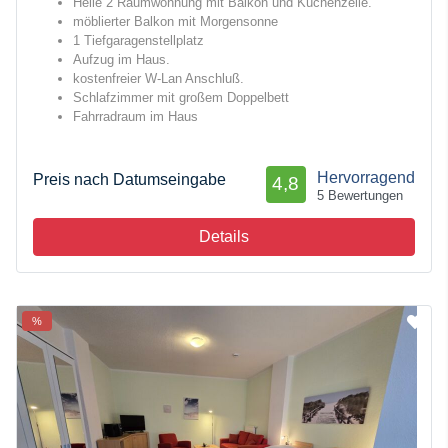
Helle 2 Raumwohnung mit Balkon und Küchenzeile.
möblierter Balkon mit Morgensonne
1 Tiefgaragenstellplatz
Aufzug im Haus.
kostenfreier W-Lan Anschluß.
Schlafzimmer mit großem Doppelbett
Fahrradraum im Haus
Hervorragend
Preis nach Datumseingabe
4,8
5 Bewertungen
Details
%