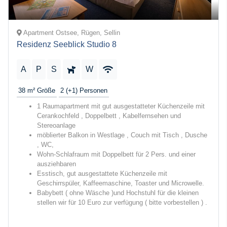
Apartment Ostsee, Rügen, Sellin
Residenz Seeblick Studio 8
A
P
S
W
38 m²
Größe
2 (+1)
Personen
1 Raumapartment mit gut ausgestatteter Küchenzeile mit
Cerankochfeld , Doppelbett , Kabelfernsehen und
Stereoanlage
möblierter Balkon in Westlage , Couch mit Tisch , Dusche
, WC,
Wohn-Schlafraum mit Doppelbett für 2 Pers. und einer
ausziehbaren
Esstisch, gut ausgestattete Küchenzeile mit
Geschirrspüler, Kaffeemaschine, Toaster und Microwelle.
Babybett ( ohne Wäsche )und Hochstuhl für die kleinen
stellen wir für 10 Euro zur verfügung ( bitte vorbestellen ) .