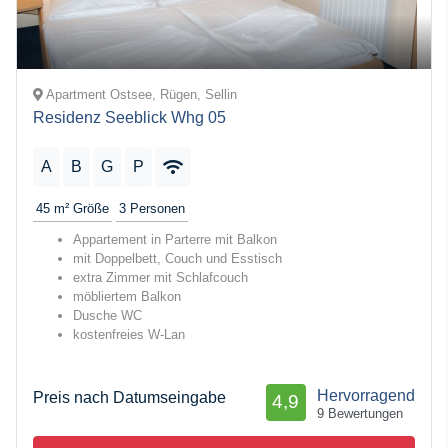
Apartment Ostsee, Rügen, Sellin
Residenz Seeblick Whg 05
A
B
G
P
45 m²
Größe
3
Personen
Appartement in Parterre mit Balkon
mit Doppelbett, Couch und Esstisch
extra Zimmer mit Schlafcouch
möbliertem Balkon
Dusche WC
kostenfreies W-Lan
Hervorragend
Preis nach Datumseingabe
4,9
9 Bewertungen