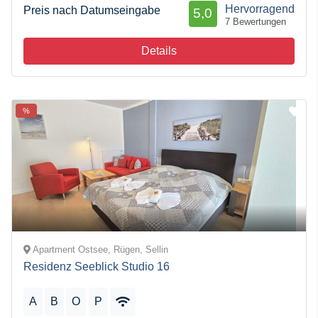
Hervorragend
Preis nach Datumseingabe
5,0
7 Bewertungen
Details
%
Apartment Ostsee, Rügen, Sellin
Residenz Seeblick Studio 16
A
B
O
P