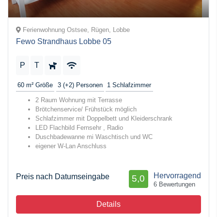
Ferienwohnung Ostsee, Rügen, Lobbe
Fewo Strandhaus Lobbe 05
P
T
60 m²
Größe
3 (+2)
Personen
1
Schlafzimmer
2 Raum Wohnung mit Terrasse
Brötchenservice/ Frühstück möglich
Schlafzimmer mit Doppelbett und Kleiderschrank
LED Flachbild Fernsehr , Radio
Duschbadewanne mi Waschtisch und WC
eigener W-Lan Anschluss
Hervorragend
Preis nach Datumseingabe
5,0
6 Bewertungen
Details