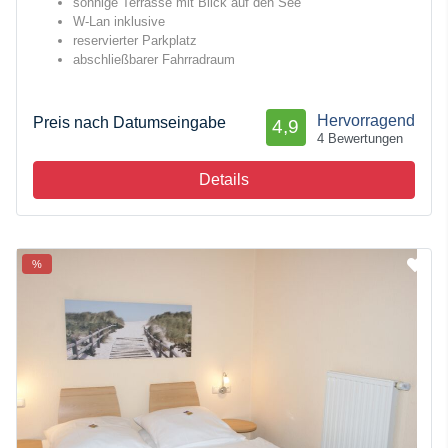
sonnige Terrasse mit Blick auf den See
W-Lan inklusive
reservierter Parkplatz
abschließbarer Fahrradraum
Hervorragend
Preis nach Datumseingabe
4,9
4 Bewertungen
Details
%