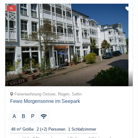
%
Ferienwohnung Ostsee, Rügen, Sellin
Fewo Morgensonne im Seepark
A
B
P
48 m²
Größe
2 (+2)
Personen
1
Schlafzimmer