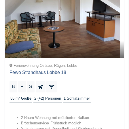
Ferienwohnung Ostsee, Rügen, Lobbe
Fewo Strandhaus Lobbe 18
B
P
S
55 m²
Größe
2 (+2)
Personen
1
Schlafzimmer
2 Raum Wohnung mit möbilierten Balkon.
Brötchenservice/ Frühstück möglich
Schlafzimmer mit Doppelbett und Kleiderschrank.