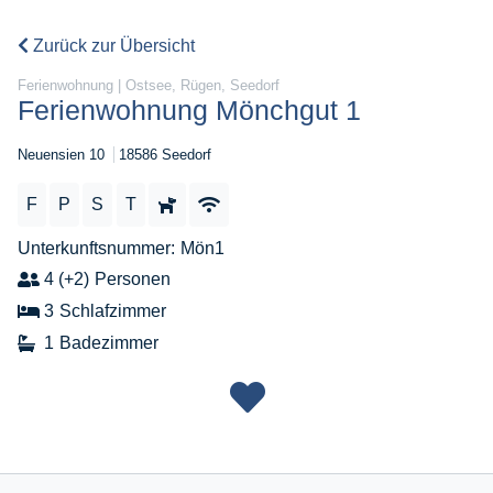
Zurück zur Übersicht
Ferienwohnung | Ostsee, Rügen, Seedorf
Ferienwohnung Mönchgut 1
Neuensien 10
18586 Seedorf
F
P
S
T
Unterkunftsnummer
Mön1
4 (+2)
Personen
3
Schlafzimmer
1
Badezimmer