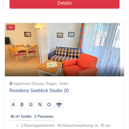
Details
%
Apartment Ostsee, Rügen, Sellin
Residenz Seeblick Studio 20
A
B
G
N
O
40 m²
Größe
2
Personen
1-Raumappartement Nichtraucherwohnung ca. 30 qm