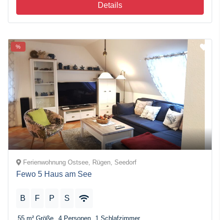
Details
%
Ferienwohnung Ostsee, Rügen, Seedorf
Fewo 5 Haus am See
B
F
P
S
55 m²
Größe
4
Personen
1
Schlafzimmer