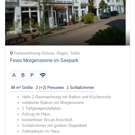
Ferienwohnung Ostsee, Rügen, Sellin
Fewo Morgensonne im Seepark
A
B
P
48 m²
Größe
2 (+2)
Personen
1
Schlafzimmer
Helle 2 Raumwohnung mit Balkon und Küchenzeile.
möblierter Balkon mit Morgensonne
1 Tiefgaragenstellplatz
Aufzug im Haus.
kostenfreier W-Lan Anschluß.
Schlafzimmer mit großem Doppelbett
Fahrradraum im Haus