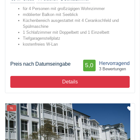
für 4 Personen
mit großzügigen Wohnzimmer
möblierter Balkon mit Seeblick
Küchenbereich ausgestattet mit 4 Cerankochfeld und
Spülmaschine
1 Schlafzimmer mit Doppelbett und 1 Einzelbett
Tiefgaragenstellplatz
kostenfreies W-Lan
Hervorragend
Preis nach Datumseingabe
5,0
3 Bewertungen
Details
%