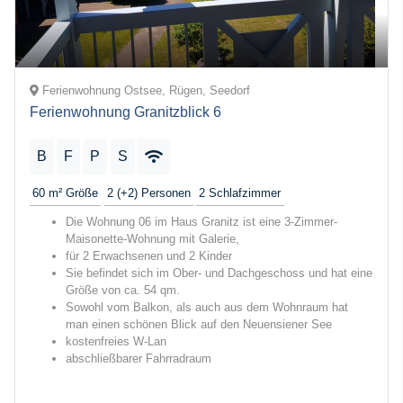
Ferienwohnung Ostsee, Rügen, Seedorf
Ferienwohnung Granitzblick 6
B
F
P
S
60 m²
Größe
2 (+2)
Personen
2
Schlafzimmer
Die Wohnung 06 im Haus Granitz ist eine 3-Zimmer-
Maisonette-Wohnung mit Galerie,
für 2 Erwachsenen und 2 Kinder
Sie befindet sich im Ober- und Dachgeschoss und hat eine
Größe von ca. 54 qm.
Sowohl vom Balkon, als auch aus dem Wohnraum hat
man einen schönen Blick auf den Neuensiener See
kostenfreies W-Lan
abschließbarer Fahrradraum