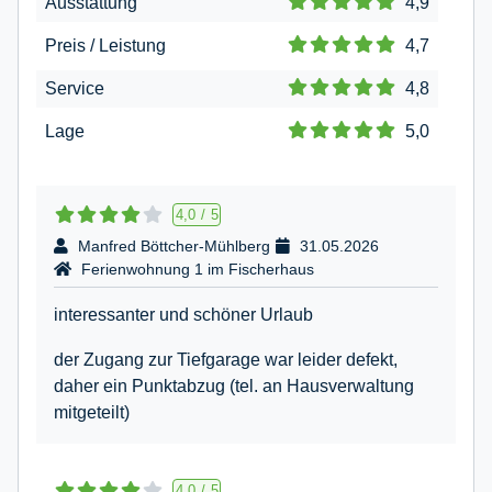
Ausstattung
4,9
Preis / Leistung
4,7
Service
4,8
Lage
5,0
4,0
/
5
Manfred Böttcher-Mühlberg
31.05.2026
Ferienwohnung 1 im Fischerhaus
interessanter und schöner Urlaub
der Zugang zur Tiefgarage war leider defekt,
daher ein Punktabzug (tel. an Hausverwaltung
mitgeteilt)
4,0
/
5