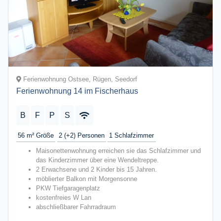
Ferienwohnung Ostsee, Rügen, Seedorf
Ferienwohnung 14 im Fischerhaus
B
F
P
S
56 m²
Größe
2 (+2)
Personen
1
Schlafzimmer
Maisonettenwohnung erreichen sie das Schlafzimmer und
das Kinderzimmer über eine Wendeltreppe.
2 Erwachsene und 2 Kinder bis 15 Jahren.
möblierter Balkon mit Morgensonne
PKW Tiefgaragenplatz
kostenfreies W Lan
abschließbarer Fahrradraum