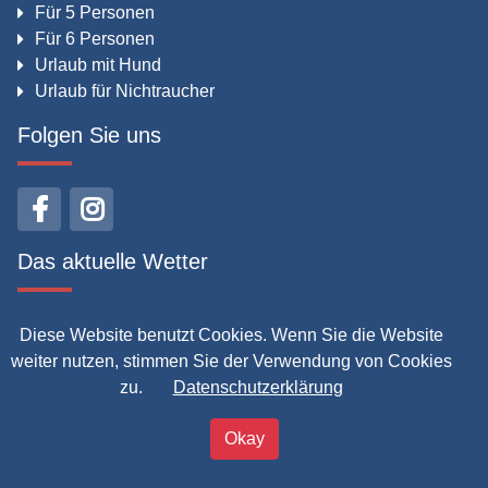
Für 5 Personen
Für 6 Personen
Urlaub mit Hund
Urlaub für Nichtraucher
Folgen Sie uns
Das aktuelle Wetter
Diese Website benutzt Cookies. Wenn Sie die Website
Sellin
weiter nutzen, stimmen Sie der Verwendung von Cookies
Klarer Himmel
Temperatur 12 ℃
zu.
Datenschutzerklärung
45,00 €
Okay
ab
Jetzt buchen
pro ÜN / 2 Personen