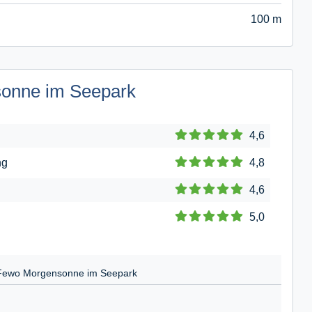
100 m
sonne im Seepark
4,6
ng
4,8
4,6
5,0
Fewo Morgensonne im Seepark