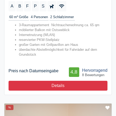
A
B
F
P
S
60 m²
Größe
4
Personen
2
Schlafzimmer
3-Raumappartement Nichtraucherwohnung ca. 65 qm
möblierter Balkon mit Ostseeblick
Internetnutzung (WLAN)
reservierter PKW-Stellplatz
großer Garten mit Grillpavillon am Haus
überdachte Abstellmöglichkeit für Fahrräder auf dem
Grundstück
Hervorragend
Preis nach Datumseingabe
4,8
8 Bewertungen
Details
%