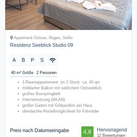
Apartment Ostsee, Rügen, Sellin
Residenz Seeblick Studio 09
A
B
P
S
40 m²
Größe
2
Personen
1-Raumappartement im 2.Stock ca. 40 qm
möblierter Balkon mit seitlichem Ostseeblick
großes Boxspringbett
Internetnutzung (WLAN)
großer Garten mit Grillpavillon am Haus
überdachte Abstellmöglichkeit für Fahrräder
Hervorragend
Preis nach Datumseingabe
4,8
12 Bewertungen