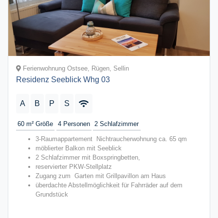
Ferienwohnung Ostsee, Rügen, Sellin
Residenz Seeblick Whg 03
A
B
P
S
60 m²
Größe
4
Personen
2
Schlafzimmer
3-Raumappartement Nichtraucherwohnung ca. 65 qm
möblierter Balkon mit Seeblick
2 Schlafzimmer mit Boxspringbetten,
reservierter PKW-Stellplatz
Zugang zum Garten mit Grillpavillon am Haus
überdachte Abstellmöglichkeit für Fahrräder auf dem
Grundstück