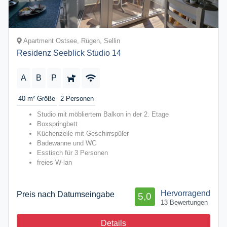
Apartment Ostsee, Rügen, Sellin
Residenz Seeblick Studio 14
A
B
P
40 m²
Größe
2
Personen
Studio mit möbliertem Balkon in der 2. Etage
Boxspringbett
Küchenzeile mit Geschirrspüler
Badewanne und WC
Esstisch für 3 Personen
freies W-lan
Hervorragend
Preis nach Datumseingabe
5,0
13 Bewertungen
Details