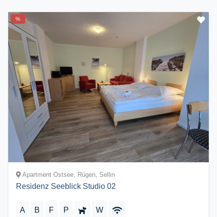
%
Apartment Ostsee, Rügen, Sellin
Residenz Seeblick Studio 02
A
B
F
P
W