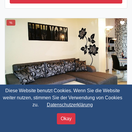
%
Diese Website benutzt Cookies. Wenn Sie die Website
weiter nutzen, stimmen Sie der Verwendung von Cookies
zu.
Datenschutzerklärung
Apartment Ostsee, Rügen, Sellin
Residenz Seeblick Studio 15
40,00 €
Okay
ab
Jetzt buchen
pro ÜN / 2 Personen
A
B
O
P