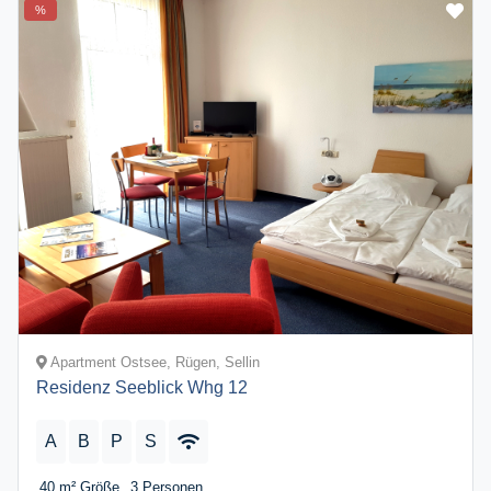
%
Apartment Ostsee, Rügen, Sellin
Residenz Seeblick Whg 12
A
B
P
S
40 m²
Größe
3
Personen