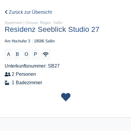
Zurück zur Übersicht
Apartment | Ostsee, Rügen, Sellin
Residenz Seeblick Studio 27
Am Hochufer 3
18586 Sellin
A
B
O
P
Unterkunftsnummer
SB27
2
Personen
1
Badezimmer