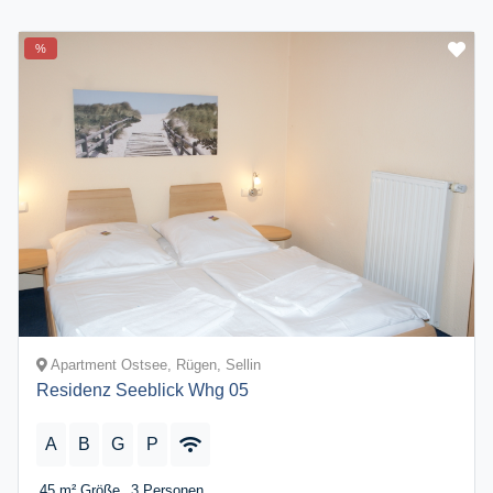
%
Apartment Ostsee, Rügen, Sellin
Residenz Seeblick Whg 05
A
B
G
P
45 m²
Größe
3
Personen