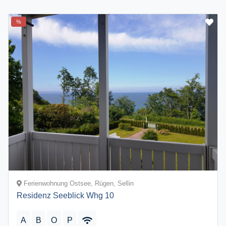
%
Ferienwohnung Ostsee, Rügen, Sellin
Residenz Seeblick Whg 10
A
B
O
P