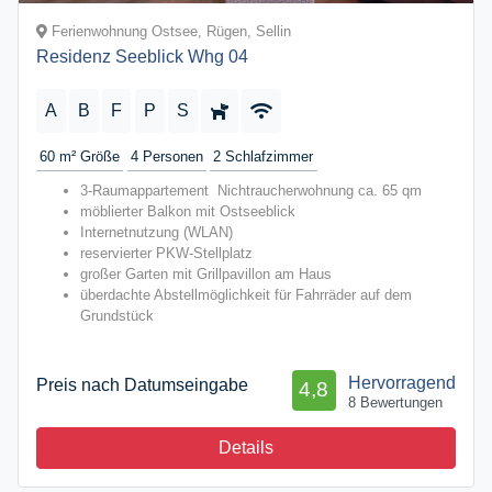
Ferienwohnung Ostsee, Rügen, Sellin
Residenz Seeblick Whg 04
A
B
F
P
S
60 m²
Größe
4
Personen
2
Schlafzimmer
3-Raumappartement Nichtraucherwohnung ca. 65 qm
möblierter Balkon mit Ostseeblick
Internetnutzung (WLAN)
reservierter PKW-Stellplatz
großer Garten mit Grillpavillon am Haus
überdachte Abstellmöglichkeit für Fahrräder auf dem
Grundstück
Hervorragend
Preis nach Datumseingabe
4,8
8 Bewertungen
Details