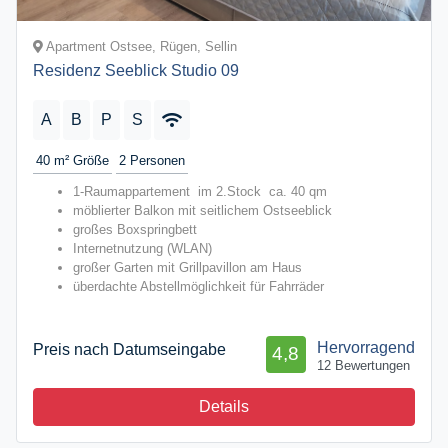
Apartment Ostsee, Rügen, Sellin
Residenz Seeblick Studio 09
A
B
P
S
40 m²
Größe
2
Personen
1-Raumappartement im 2.Stock ca. 40 qm
möblierter Balkon mit seitlichem Ostseeblick
großes Boxspringbett
Internetnutzung (WLAN)
großer Garten mit Grillpavillon am Haus
überdachte Abstellmöglichkeit für Fahrräder
Hervorragend
Preis nach Datumseingabe
4,8
12 Bewertungen
Details