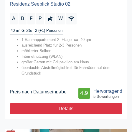
Residenz Seeblick Studio 02
A
B
F
P
W
40 m²
Größe
2 (+1)
Personen
1-Raumappartement 2. Etage ca. 40 qm
ausreichend Platz für 2-3 Personen
möblierter Balkon
Internetnutzung (WLAN)
großer Garten mit Grillpavillon am Haus
überdachte Abstellmöglichkeit für Fahrräder auf dem
Grundstück
Hervorragend
Preis nach Datumseingabe
4,9
5 Bewertungen
Details