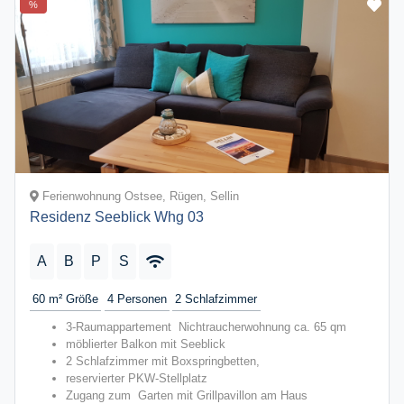
%
Ferienwohnung Ostsee, Rügen, Sellin
Residenz Seeblick Whg 03
A
B
P
S
60 m²
Größe
4
Personen
2
Schlafzimmer
3-Raumappartement Nichtraucherwohnung ca. 65 qm
möblierter Balkon mit Seeblick
2 Schlafzimmer mit Boxspringbetten,
reservierter PKW-Stellplatz
Zugang zum Garten mit Grillpavillon am Haus