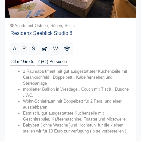
Apartment Ostsee, Rügen, Sellin
Residenz Seeblick Studio 8
A
P
S
W
38 m²
Größe
2 (+1)
Personen
1 Raumapartment mit gut ausgestatteter Küchenzeile mit
Cerankochfeld , Doppelbett , Kabelfernsehen und
Stereoanlage
möblierter Balkon in Westlage , Couch mit Tisch , Dusche
, WC,
Wohn-Schlafraum mit Doppelbett für 2 Pers. und einer
ausziehbaren
Esstisch, gut ausgestattete Küchenzeile mit
Geschirrspüler, Kaffeemaschine, Toaster und Microwelle.
Babybett ( ohne Wäsche )und Hochstuhl für die kleinen
stellen wir für 10 Euro zur verfügung ( bitte vorbestellen ) .