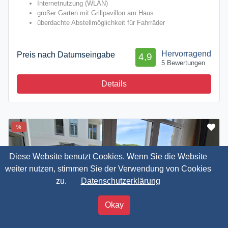
Internetnutzung (WLAN)
großer Garten mit Grillpavillon am Haus
überdachte Abstellmöglichkeit für Fahrräder
Hervorragend
Preis nach Datumseingabe
4,9
5 Bewertungen
Details
%
Diese Website benutzt Cookies. Wenn Sie die Website
weiter nutzen, stimmen Sie der Verwendung von Cookies
zu.
Datenschutzerklärung
40,00 €
Okay
ab
Jetzt buchen
pro ÜN / 2 Personen